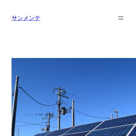
内
容
サンメンテ
を
ス
キ
ッ
プ