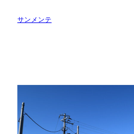
内
容
サンメンテ
を
ス
キ
ッ
プ