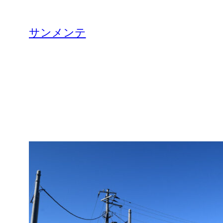
内
容
サンメンテ
を
ス
キ
ッ
プ