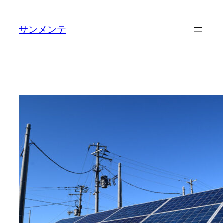
内
容
サンメンテ
を
ス
キ
ッ
プ