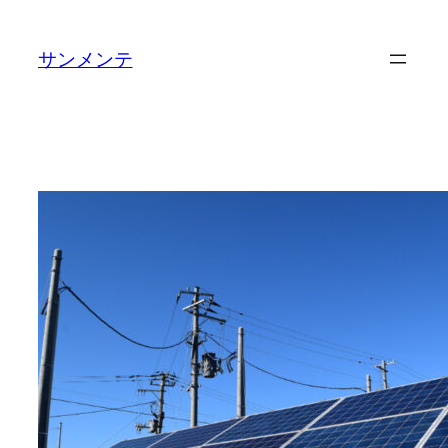
内
容
サンメンテ
を
ス
キ
ッ
プ