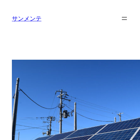
内
容
サンメンテ
を
ス
キ
ッ
プ