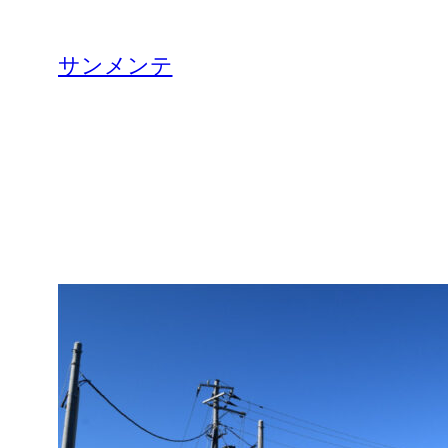
内
容
サンメンテ
を
ス
キ
ッ
プ